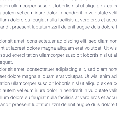
tation ullamcorper suscipit lobortis nisl ut aliquip ex e
autem vel eum iriure dolor in hendrerit in vulputate veli
llum dolore eu feugiat nulla facilisis at vero eros et acc
andit praesent luptatum zzril delenit augue duis dolore t
or sit amet, cons ectetuer adipiscing elit, sed diam n
nt ut laoreet dolore magna aliquam erat volutpat. Ut wi
trud exerci tation ullamcorper suscipit lobortis nisl ut a
equat.
or sit amet, consectetuer adipiscing elit, sed diam n
oreet dolore magna aliquam erat volutpat. Ut wisi enim a
tation ullamcorper suscipit lobortis nisl ut aliquip ex e
autem vel eum iriure dolor in hendrerit in vulputate veli
llum dolore eu feugiat nulla facilisis at vero eros et acc
andit praesent luptatum zzril delenit augue duis dolore t