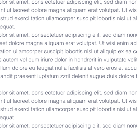
or sit amet, cons ectetuer adipiscing elit, sed diam n
nt ut laoreet dolore magna aliquam erat volutpat. Ut wi
trud exerci tation ullamcorper suscipit lobortis nisl ut a
equat.
or sit amet, consectetuer adipiscing elit, sed diam n
oreet dolore magna aliquam erat volutpat. Ut wisi enim a
tation ullamcorper suscipit lobortis nisl ut aliquip ex e
autem vel eum iriure dolor in hendrerit in vulputate veli
llum dolore eu feugiat nulla facilisis at vero eros et acc
andit praesent luptatum zzril delenit augue duis dolore t
or sit amet, cons ectetuer adipiscing elit, sed diam n
nt ut laoreet dolore magna aliquam erat volutpat. Ut wi
trud exerci tation ullamcorper suscipit lobortis nisl ut a
equat.
or sit amet, consectetuer adipiscing elit, sed diam n