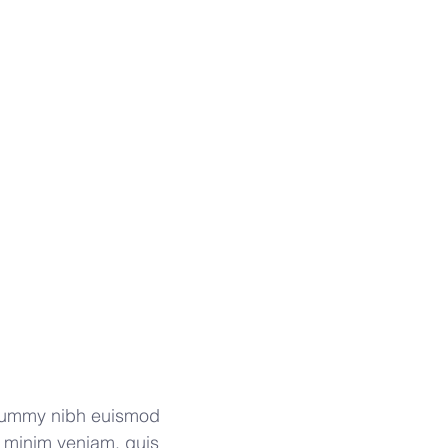
onummy nibh euismod 
d minim veniam, quis 