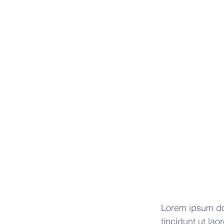
Lorem ipsum dol
tincidunt ut la