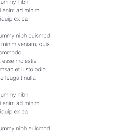
onummy nibh 
si enim ad minim 
liquip ex ea 
onummy nibh euismod 
d minim veniam, quis 
a commodo 
t esse molestie 
umsan et iusto odio 
e feugait nulla 
onummy nibh 
si enim ad minim 
liquip ex ea 
onummy nibh euismod 